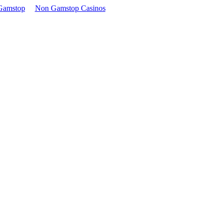
Gamstop
Non Gamstop Casinos